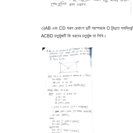
৩)AB এবং CD সরল রেখাংশ দুটি পরস্পরকে O বিন্দুতে সমদ্বিখ
ACBD চতুর্ভুজটি কি ধরনের চতুর্ভুজ তা লিখি।