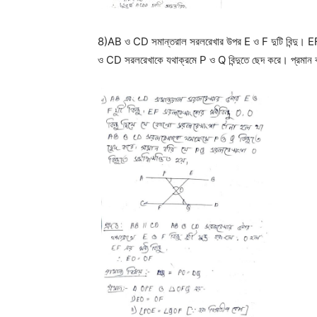
8)AB ও CD সমান্তরাল সরলরেখার উপর E ও F দুটি বিন্দু। EF স
ও CD সরলরেখাকে যথাক্রমে P ও Q বিন্দুতে ছেদ করে। প্রমান ক