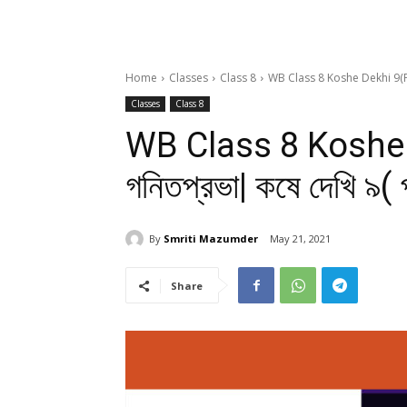
Home
Classes
Class 8
WB Class 8 Koshe Dekhi 9(Part 1
Classes
Class 8
WB Class 8 Koshe 
গনিতপ্রভা| কষে দেখি ৯( পা
By
Smriti Mazumder
May 21, 2021
Share