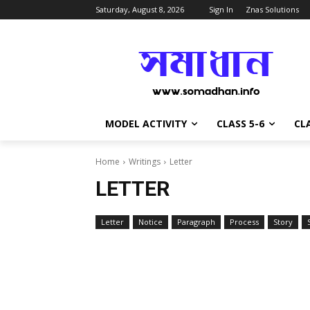
Saturday, August 8, 2026
Sign In
Znas Solutions
MODEL ACTIVITY
CLASS 5-6
CLA
Home
Writings
Letter
LETTER
Letter
Notice
Paragraph
Process
Story