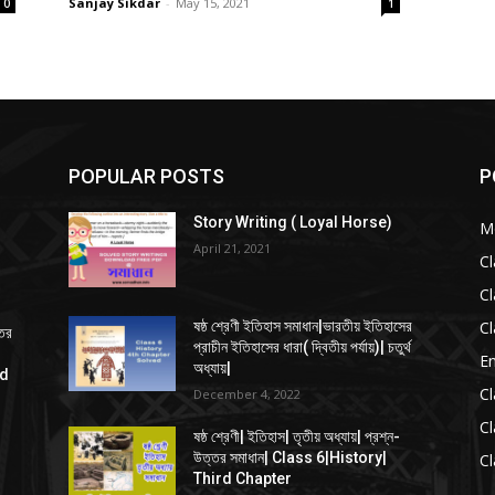
Sanjay Sikdar
-
May 15, 2021
0
1
POPULAR POSTS
P
Story Writing ( Loyal Horse)
Mo
April 21, 2021
Cl
Cl
Cl
ষষ্ঠ শ্রেণী ইতিহাস সমাধান|ভারতীয় ইতিহাসের
্তর
প্রাচীন ইতিহাসের ধারা( দ্বিতীয় পর্যায়)| চতুর্থ
En
অধ্যায়|
ed
Cl
December 4, 2022
Cl
ষষ্ঠ শ্রেণী| ইতিহাস| তৃতীয় অধ্যায়| প্রশ্ন-
উত্তর সমাধান| Class 6|History|
Cl
Third Chapter