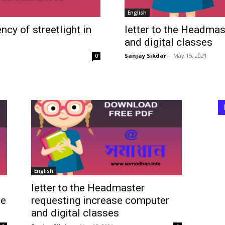
English
ency of streetlight in
letter to the Headma
and digital classes
Sanjay Sikdar
-
May 15, 2021
0
English
letter to the Headmaster
he
requesting increase computer
and digital classes