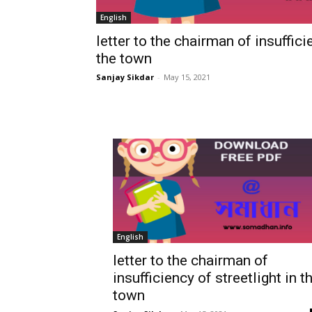
English
letter to the chairman of insuffici
the town
Sanjay Sikdar
-
May 15, 2021
English
letter to the chairman of
insufficiency of streetlight in t
town