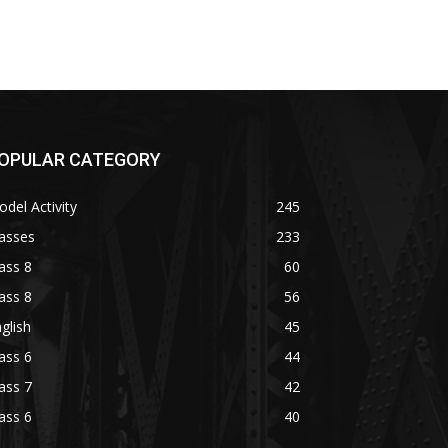
OPULAR CATEGORY
del Activity
245
asses
233
ass 8
60
ass 8
56
glish
45
ass 6
44
ass 7
42
ass 6
40