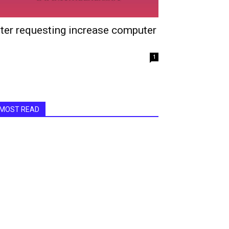
ster requesting increase computer
1
MOST READ