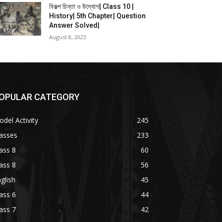
বিকল্প চিন্তা ও উদ্যোগ| Class 10 |
History| 5th Chapter| Question
Answer Solved|
August 8, 2023
OPULAR CATEGORY
del Activity
245
asses
233
ass 8
60
ass 8
56
glish
45
ass 6
44
ass 7
42