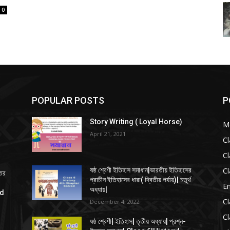
0
POPULAR POSTS
P
Story Writing ( Loyal Horse)
Mo
April 21, 2021
Cl
Cl
Cl
ষষ্ঠ শ্রেণী ইতিহাস সমাধান|ভারতীয় ইতিহাসের
্তর
প্রাচীন ইতিহাসের ধারা( দ্বিতীয় পর্যায়)| চতুর্থ
En
অধ্যায়|
ed
Cl
December 4, 2022
Cl
ষষ্ঠ শ্রেণী| ইতিহাস| তৃতীয় অধ্যায়| প্রশ্ন-