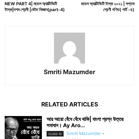
NEW PART 4| মডেল অ্যাক্টিভিটি
মডেল অ্যাক্টিভিটি টাস্ক ২০২১ | সপ্তম
টাস্ক|দশম শ্রেনী |ভৌত বিজ্ঞান(part-4)
শ্রেণী গণিত( পার্ট -৪)
Smriti Mazumder
RELATED ARTICLES
আয় আরো বেঁধে বেঁধে থাকি| বাংলা প্রশ্ন উত্তর
সমাধান। Ay Aro...
Smriti Mazumder
-
CLASS 10