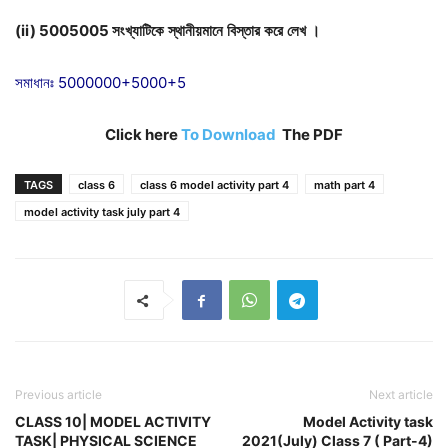
(ii) 5005005
সংখ্যাটিকে
স্থানীয়মানে
বিস্তার
করে
লেখ
।
সমাধানঃ 5000000+5000+5
Click here
To Download
The PDF
TAGS
class 6
class 6 model activity part 4
math part 4
model activity task july part 4
Previous article
Next article
CLASS 10| MODEL ACTIVITY
Model Activity task
TASK| PHYSICAL SCIENCE
2021(July) Class 7 ( Part-4)