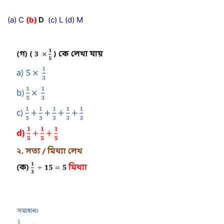
(a) C
(b)
D
(c) L (d) M