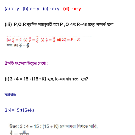
(a) x+y (b) x – y (c) -x+y
(d) -x-y
(iii) P,Q,R
ক্রমিক
সমানুপাতী
হলে
P ,Q
এবং
R-
এর
মধ্যে
সম্পর্ক
হলো
2অতি
সংক্ষেপে
উত্তর
লেখো
:
(i)3 : 4 = 15 : (15+K)
হলে
, k-
এর
মান
কতো
হবে
?
সমাধানঃ
3:4=15:(15+k)