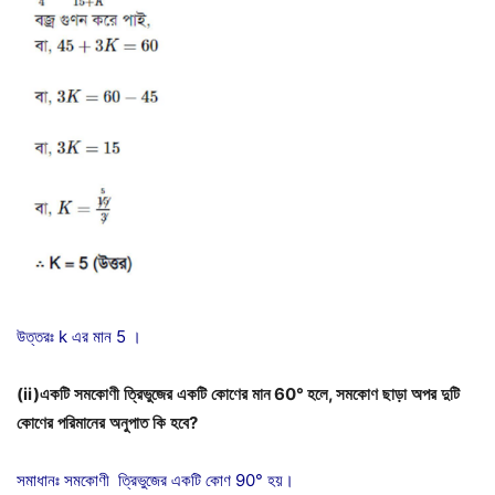
উত্তরঃ k এর মান 5 ।
(ii)একটি
সমকোণী
ত্রিভুজের
একটি
কোণের
মান
60°
হলে
,
সমকোণ
ছাড়া
অপর
দুটি
কোণের
পরিমানের
অনুপাত
কি
হবে
?
সমাধানঃ সমকোণী ত্রিভুজের একটি কোণ 90° হয়।