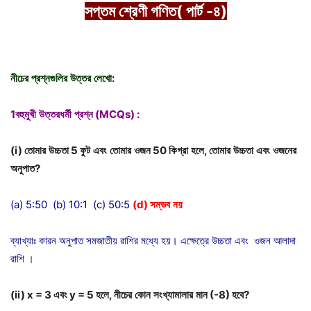
সপ্তম
শ্রেণী
গণিত( পার্ট -৪)
নীচের
প্রশ্নগুলির
উত্তর
লেখো
:
1বহুমুখী
উত্তরধর্মী
প্রশ্ন
(MCQs) :
(i)
তোমার
উচ্চতা
5
ফুট
এবং
তোমার
ওজন
50
কিগ্রা
হলে
,
তোমার
উচ্চতা
এবং
ওজনের
অনুপাত
?
(a) 5:50 (b) 10:1 (c) 50:5
(d)
সম্ভব
নয়
ব্যাখ্যাঃ কারন অনুপাত সমজাতীয় রাশির মধ্যে হয়। এক্ষেত্রে উচ্চতা এবং ওজন আলাদা
রাশি
।
(ii) x = 3
এবং
y = 5
হলে
,
নীচের
কোন
সংখ্যামালার
মান
(-8)
হবে
?