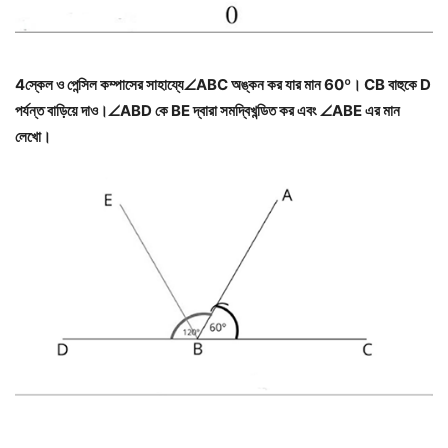
4স্কেল ও পেন্সিল কম্পাসের সাহায্যে
∠
ABC অঙ্কন কর যার মান 60
º
। CB বাহুকে D
পর্যন্ত বাড়িয়ে দাও।
∠
ABD কে BE দ্বারা সমদ্বিখন্ডিত কর এবং
∠
ABE এর মান
লেখো।