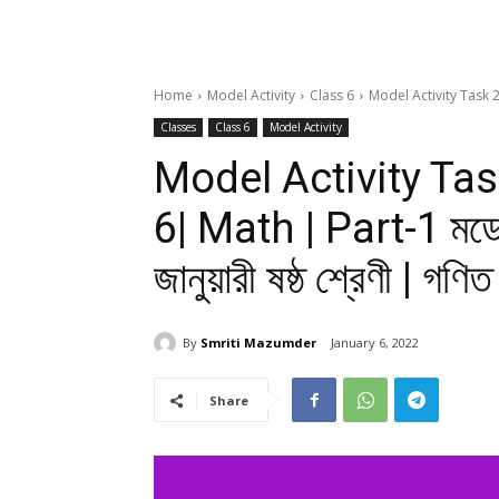
Home
Model Activity
Class 6
Model Activity Task 20
Classes
Class 6
Model Activity
Model Activity Ta
6| Math | Part-1 মডেল 
জানুয়ারী ষষ্ঠ শ্রেণী | গণিত 
By
Smriti Mazumder
January 6, 2022
Share