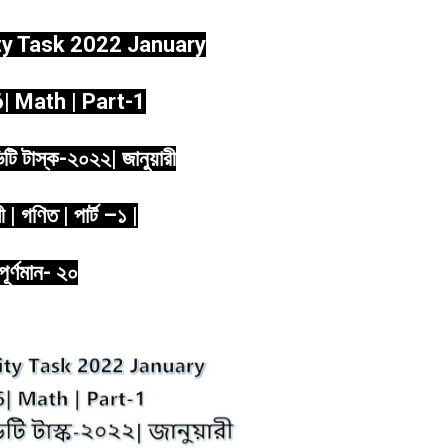
ty Task 2022 January
| Math | Part-1
ভিটি টাস্ক-২০২২| জানুয়ারী
ণী | গণিত | পার্ট –১ |
পূর্ণমান- ২০