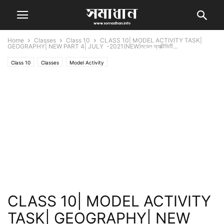
Home
Classes
Class 10
CLASS 10| MODEL ACTIVITY TASK|
GEOGRAPHY| NEW PART 4| JULY -2021(NEW)মডেল অ্যাক্টিভিটি...
Class 10
Classes
Model Activity
CLASS 10| MODEL ACTIVITY
TASK| GEOGRAPHY| NEW