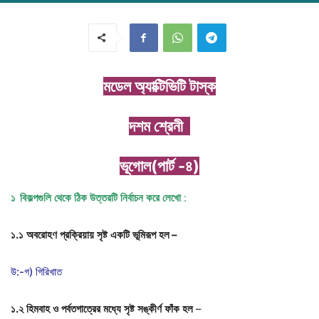
মডেল
অ্যাক্টিভিটি
টাস্ক
দশম
শ্রেনী
ভূগোল(পার্ট -৪)
১
বিকল্পগুলি
থেকে
ঠিক
উত্তরটি
নির্বাচন
করে
লেখো
:
১
.
১
অবরোহণ
প্রক্রিয়ায়
সৃষ্ট
একটি
ভূমিরূপ
হল
–
উ:-গ) গিরিখাত
১
.
২
হিমবাহ
ও
পর্বতগাত্রের
মধ্যে
সৃষ্ট
সঙ্কীর্ণ
ফাঁক
হল
–