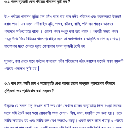
৩
.
১
পলল
ব্যজনী
কেন
পর্বতের
পাদদেশ
সৃষ্টি
হয়
?
উ:- পর্বতের পাদদেশ ভূমির ঢাল হঠাৎ কমে যায় বলে নদীর গতিবেগ এবং বহনক্ষমতা উভয়ই
হ্রাস পায় | এর ফলে নদীবাহিত নুড়ি, পাথর, কাঁকর, বালি, পলি সব শঙ্কুর আকারে
পাদদেশে সঞ্চিত হতে থাকে । একেই পলল শঙ্কু বলা হয়ে থাকে । পরবর্তী সময়ে পলল
শঙ্কু উপর দিয়ে বিভিন্ন খাতে প্রবাহিত হলে তা অর্ধগোলাকার আকৃতিতে ভাগ হয়ে পড়ে।
হাতপাখার মতো দেখতে প্রায় গোলাকার পলল ব্যজনী তৈরি হয় ।
সুতরাং, বলা যেতে পারে পর্বতের পাদদেশে নদীর গতিবেগের হঠাৎ হ্রাসের ফলেই পলল ব্যজনী
পর্বতের পাদদেশে সৃষ্টি হয় |
৩
.
২
ধাপ
চাষ
,
ফালি
চাষ
ও
সমোন্নতি
রেখা
বরাবর
চাষের
মাধ্যমে
গ্রাবরেখার
কীভাবে
মৃত্তিকা
ক্ষয়
প্রতিরোধ
করা
সম্ভব
?
উত্তরঃ যে সকল ঢালু অঞ্চলে মাটি ক্ষয় বেশি সেখানে ঢালের আড়াআড়ি দিকে চওড়া ফিতের
মতো জমি তৈরি করে ক্ষয়ে রোধকারী শস্য যেমন- সিম, ডাল, সয়াবীন চাষ করা হয়। এতে
মাটির ক্ষয়রোধ হয় এবং মাটির জলধারণ ক্ষমতাও বাড়ে। একই রকম ভাবে পাহাড় ও পর্বতের
ঢালু অংশে ধাপ কেটে এক-একটি সমতল ভূমি তৈরি করে চাষের জমি তৈরি করা হয়। এতে