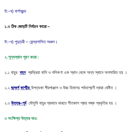
উ:-খ) বার্গস্রূন্ড
১
.
৩
ঠিক
জোড়টি
নির্বাচন
কারো
–
উ:-খ) পুদুচেরী – কেন্দ্রশাসিত অঞ্চল।
২
.
শূন্যস্থান
পূরণ
করো
:
২.১ বায়ুর
বহন
প্রক্রিয়া বালি ও পলিকণা এক স্থান থেকে অন্য স্থানে অপসারিত হয় ।
২.২
ভূস্বর্গ
কাশ্মীর
উপত্যকা পীরপাঞ্জাল ও উচ্চ হিমালয় পর্বতশ্রেণী দ্বারা বেষ্টিত ।
২.৩
উত্তর
–
পূর্ব
মৌসুমি বায়ুর প্রভাবে ভারতে শীতকাল প্রায় শুষ্ক প্রকৃতির হয় ।
৩
সংক্ষিপ্ত
উত্তর
দাও
: