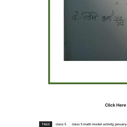
Click Here
TAGS
class 5
class 5 math model activity january