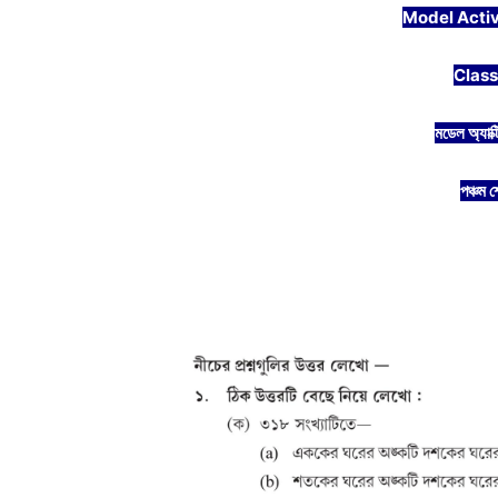
Model Activ
Class
মডেল অ্যাক্
পঞ্চম শ