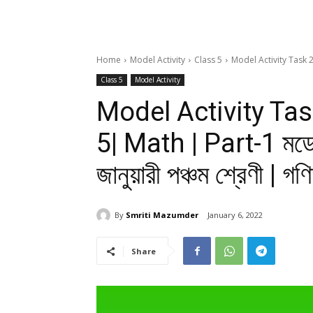
Home
Model Activity
Class 5
Model Activity Task 2
Class 5
Model Activity
Model Activity Ta
5| Math | Part-1 মডেল 
জানুয়ারী পঞ্চম শ্রেণী | গণি
By
Smriti Mazumder
January 6, 2022
Share