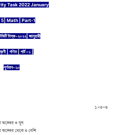
ity Task 2022 January
 5| Math | Part-1
টিভিটি টাস্ক-২০২২| জানুয়ারী
্রেণী | গণিত | পার্ট –১ |
পূর্ণমান-২০