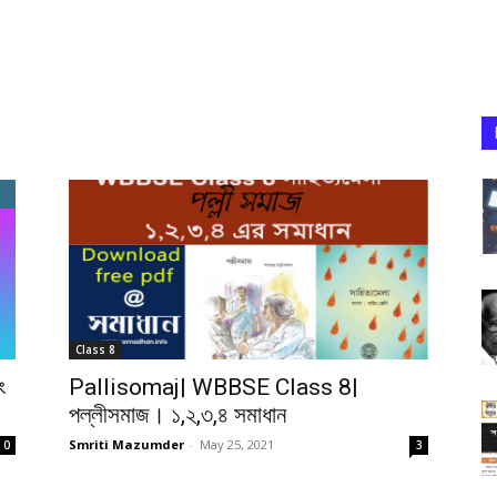
Class 8
ং
Pallisomaj| WBBSE Class 8|
পল্লীসমাজ। ১,২,৩,৪ সমাধান
Smriti Mazumder
-
May 25, 2021
0
3