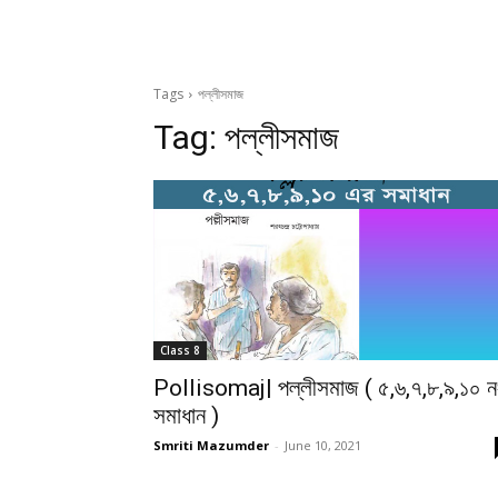
Tags
পল্লীসমাজ
Tag:
পল্লীসমাজ
Class 8
Pollisomaj| পল্লীসমাজ ( ৫,৬,৭,৮,৯,১০ ন
সমাধান )
Smriti Mazumder
-
June 10, 2021