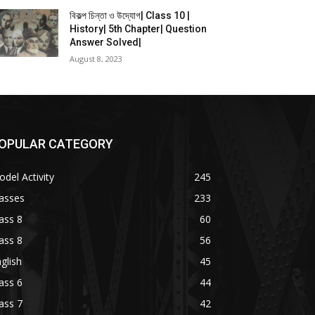
বিকল্প চিন্তা ও উদ্যোগ| Class 10 |
History| 5th Chapter| Question
Answer Solved|
August 8, 2023
OPULAR CATEGORY
del Activity
245
asses
233
ass 8
60
ass 8
56
glish
45
ass 6
44
ass 7
42